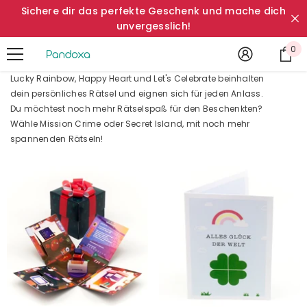
Sichere dir das perfekte Geschenk und mache dich
ZUM INHALT SPRINGEN
unvergesslich!
0
0
Art
Lucky Rainbow, Happy Heart und Let's Celebrate beinhalten
dein persönliches Rätsel und eignen sich für jeden Anlass.
Du möchtest noch mehr Rätselspaß für den Beschenkten?
Wähle Mission Crime oder Secret Island, mit noch mehr
spannenden Rätseln!
Mission Crime Karte
0,95€
Aus